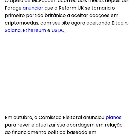
O apelo de McFadden ocorreu dois meses depois de
Farage
anunciar
que
o Reform UK se tornaria o
primeiro partido britânico a aceitar doações em
criptomoedas
, com seu site agora aceitando Bitcoin,
Solana
,
Ethereum
e
USDC
.
Em outubro, a Comissão Eleitoral anunciou
planos
para rever e atualizar sua abordagem em relação
ao financiamento político baseado em