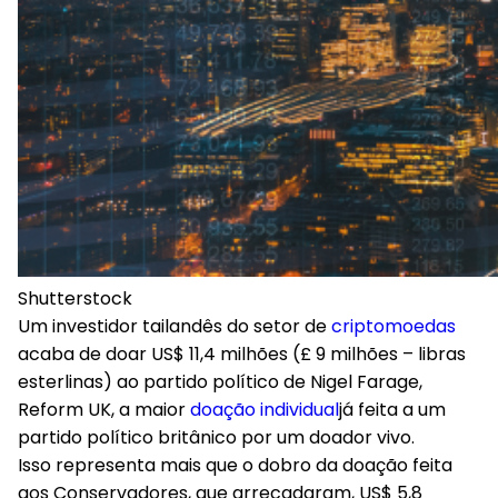
Shutterstock
Um investidor tailandês do setor de
criptomoedas
acaba de doar
US$ 11,4 milhões
(£ 9 milhões – libras
esterlinas) ao partido político de Nigel Farage,
Reform UK,
a maior
doação individual
já feita a um
partido político britânico
por um doador vivo.
Isso representa mais que o dobro da doação feita
aos Conservadores, que arrecadaram,
US$ 5,8