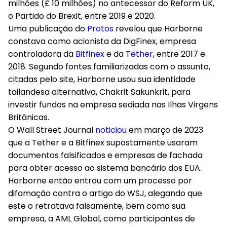
milhões
(£ 10 milhões) no antecessor do Reform UK,
o Partido do Brexit, entre 2019 e 2020.
Uma publicação do
P
r
otos
revelou que
Harborne
constava como acionista da DigFinex
, empresa
controladora da
Bitfinex
e da
Tether
, entre 2017 e
2018. Segundo fontes familiarizadas com o assunto,
citadas pelo site,
Harborne usou sua identidade
tailandesa alternativa, Chakrit Sakunkrit
, para
investir fundos na empresa sediada nas Ilhas Virgens
Britânicas.
O Wall Street Journal
noticiou
em março de 2023
que a
Tether e a Bitfinex supostamente usaram
documentos falsificados e empresas de fachada
para obter acesso ao sistema bancário dos EUA.
Harborne então
entrou com um processo por
difamação contra o artigo do WSJ
, alegando que
este o retratava falsamente, bem como sua
empresa, a AML Global, como participantes de