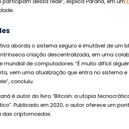
 participam dessa rede”, explica Paraná, em um
t
idade.
des
ativa aborda o sistema seguro e imutável de um b
 intrínseca criação descentralizada, em uma col
 mundial de computadores. “É muito difícil algué
nta, vem uma atualização que entra no sistema e
le”, concluiu.
aná é autor do livro “Bitcoin: a utopia tecnocrátic
ítico”. Publicado em 2020, o autor oferece um pon
a das criptomoedas.