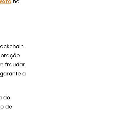
exto
no
lockchain,
aboração
m fraudar.
 garante a
a do
to de