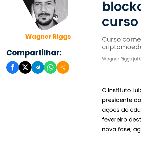
block
curso
Wagner Riggs
Curso começ
criptomoeda
Compartilhar:
Wagner Riggs jul 
O Instituto L
presidente do
ações de edu
fevereiro de
nova fase, ag