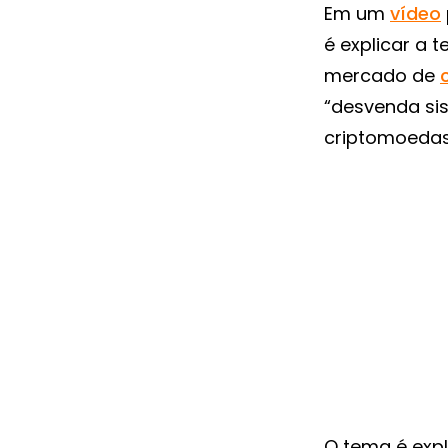
Em um
vídeo
é explicar a t
mercado de
“desvenda si
criptomoedas”
O tema é expl