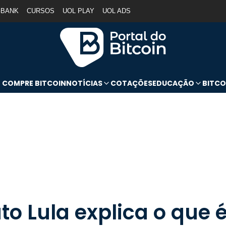
GBANK
CURSOS
UOL PLAY
UOL ADS
COMPRE BITCOIN
NOTÍCIAS
COTAÇÕES
EDUCAÇÃO
BITCO
uto Lula explica o que 