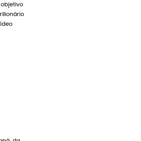
 objetivo
rilionário
vídeo
aná, da