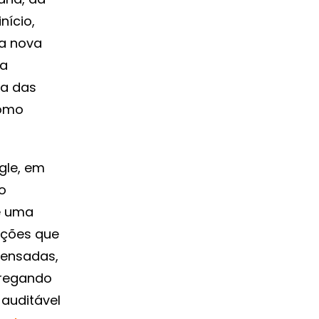
nício,
ta nova
da
da das
como
gle, em
o
é uma
ações que
densadas,
gregando
 auditável