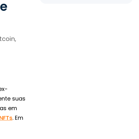
de
coin,
ex-
mente suas
das em
 NFTs
. Em