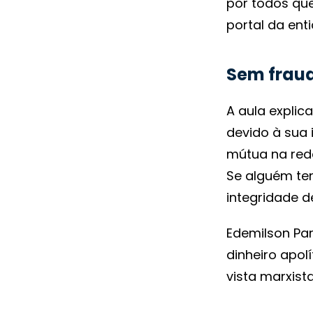
por todos que
portal da ent
Sem frau
A aula explic
devido à sua
mútua na rede
Se alguém te
integridade de
Edemilson Par
dinheiro apol
vista marxist