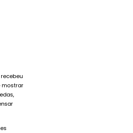
 recebeu
e mostrar
oedas,
ensar
ões