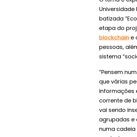
Universidade 
batizada “Eco
etapa do proj
blockchain
e 
pessoas, além
sistema “soci
“Pensem numa 
que várias p
informações 
corrente de b
vai sendo in
agrupadas e 
numa cadeia e