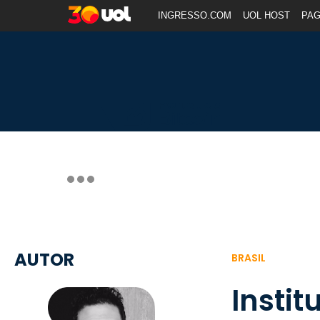
INGRESSO.COM
UOL HOST
PA
AUTOR
BRASIL
Instit