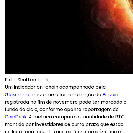
Foto: Shutterstock
Um indicador on-chain acompanhado pela
Glassnode
indica que a
forte correção do
Bit
c
oin
registrada no fim de novembro pode ter marcado o
fundo do ciclo
, conforme aponta reportagem do
CoinDesk
. A
métrica compara a quantidade de BTC
mantida por investidores de curto prazo que estão
no lucro com aqueles que estão no prejuízo
, que é