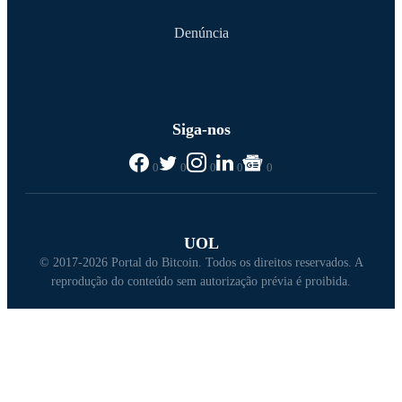
Denúncia
Siga-nos
0
0
0
0
0
UOL
© 2017-2026 Portal do Bitcoin. Todos os direitos reservados. A
reprodução do conteúdo sem autorização prévia é proibida.