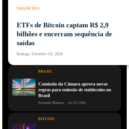
NEGÓCIOS
ETFs de Bitcoin captam R$ 2,9
bilhões e encerram sequência de
saídas
Rodrigo Tolotti
fev 03, 2026
BRASIL
Comissão da Câmara aprova novas
regras para emissão de stablecoins no
Brasil
Fernando Martines
·
fev 03, 2026
BITCOIN