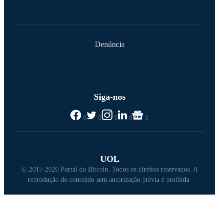
Denúncia
Siga-nos
0
0
0
0
0
UOL
© 2017-2026 Portal do Bitcoin. Todos os direitos reservados. A
reprodução do conteúdo sem autorização prévia é proibida.