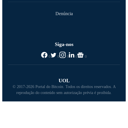
Denúncia
Siga-nos
0
0
0
0
0
UOL
© 2017-2026 Portal do Bitcoin. Todos os direitos reservados. A
reprodução do conteúdo sem autorização prévia é proibida.