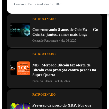
Conteudo Patrocinado
dez 12, 2025
PATROCINADO
Comemorando 8 anos de CoinEx — Go
Coin8x: juntos, vamos mais longe
Conteudo Patrocinado
·
dez 06, 2025
PATROCINADO
MB | Mercado Bitcoin faz oferta de
Bitcoin com proteção contra perdas na
Super Quarta
Portal do Bitcoin
·
out 06, 2025
PATROCINADO
Previsão de preço do XRP: Por que