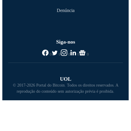
Denúncia
Siga-nos
0
0
0
0
0
UOL
© 2017-2026 Portal do Bitcoin. Todos os direitos reservados. A
reprodução do conteúdo sem autorização prévia é proibida.