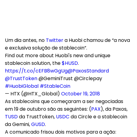
Um dia antes, no
Twitter
a Huobi chamou de “a nova
e exclusiva solução de stablecoin”.
Find out more about Huobi's new and unique
stablecoin solution, the
$HUSD
.
https://t.co/cEFB8wGgUg
@PaxosStandard
@TrustToken
@GeminiTrust @Circlepay
#HuobiGlobal
#StableCoin
— HTX (@HTX_Global)
October 19, 2018
As stablecoins que começaram a ser negociadas
em 19 de outubro são as seguintes: (
PAX
), da Paxos,
TUSD
da TrustToken,
USDC
da Circle e a stablecoin
da Gemini,
GUSD
.
A comunicado frisou dois motivos para a ação: