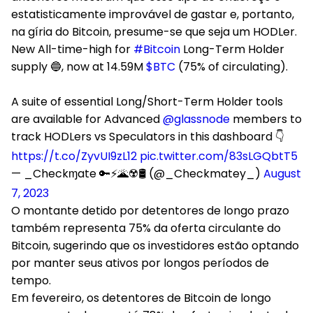
estatisticamente improvável de gastar e, portanto,
na gíria do Bitcoin, presume-se que seja um HODLer.
New All-time-high for
#Bitcoin
Long-Term Holder
supply 🔵, now at 14.59M
$BTC
(75% of circulating).
A suite of essential Long/Short-Term Holder tools
are available for Advanced
@glassnode
members to
track HODLers vs Speculators in this dashboard 👇
https://t.co/ZyvUI9zL12
pic.twitter.com/83sLGQbtT5
— _Checkɱate 🔑⚡🌋☢️🛢️ (@_Checkmatey_)
August
7, 2023
O montante detido por detentores de longo prazo
também representa 75% da oferta circulante do
Bitcoin, sugerindo que os investidores estão optando
por manter seus ativos por longos períodos de
tempo.
Em fevereiro, os detentores de Bitcoin de longo