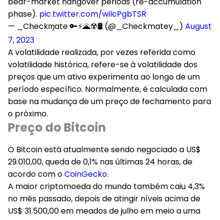
bear-market hangover periods (re-accumulation
phase).
pic.twitter.com/wilcPgbTSR
— _Checkɱate 🔑⚡🌋☢️🛢️ (@_Checkmatey_)
August
7, 2023
A volatilidade realizada, por vezes referida como
volatilidade histórica, refere-se à volatilidade dos
preços que um ativo experimenta ao longo de um
período específico. Normalmente, é calculada com
base na mudança de um preço de fechamento para
o próximo.
Preço do Bitcoin
O Bitcoin está atualmente sendo negociado a US$
29.010,00, queda de 0,1% nas últimas 24 horas, de
acordo com o
CoinGecko
.
A maior criptomoeda do mundo também caiu 4,3%
no mês passado, depois de atingir níveis acima de
US$ 31.500,00 em meados de julho em meio a uma