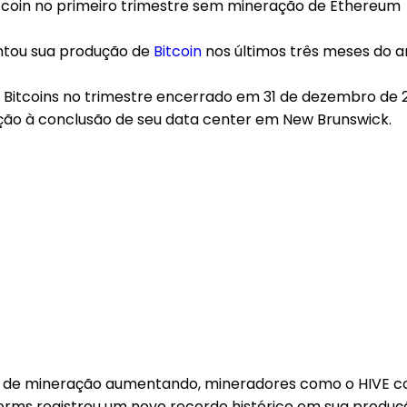
ntou sua produção de
Bitcoin
nos últimos três meses do a
itcoins no trimestre encerrado em 31 de dezembro de 2
ão à conclusão de seu data center em New Brunswick.
e de mineração aumentando, mineradores como o HIVE con
orms registrou um novo recorde histórico em sua produç