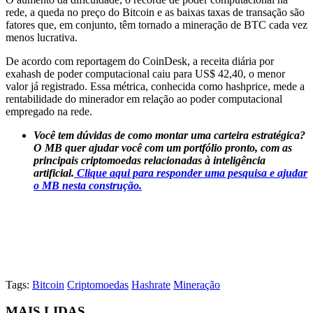
rede, a queda no preço do Bitcoin e as baixas taxas de transação são
fatores que, em conjunto, têm tornado a mineração de BTC cada vez
menos lucrativa.
De acordo com reportagem do CoinDesk, a receita diária por
exahash de poder computacional caiu para US$ 42,40, o menor
valor já registrado. Essa métrica, conhecida como hashprice, mede a
rentabilidade do minerador em relação ao poder computacional
empregado na rede.
Você tem dúvidas de como montar uma carteira estratégica?
O MB quer ajudar você com um portfólio pronto, com as
principais criptomoedas relacionadas à inteligência
artificial.
Clique aqui para responder uma pesquisa e ajudar
o MB nesta construção.
Tags:
Bitcoin
Criptomoedas
Hashrate
Mineração
MAIS LIDAS