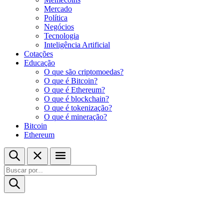
Mercado
Política
Negócios
Tecnologia
Inteligência Artificial
Cotações
Educação
O que são criptomoedas?
O que é Bitcoin?
O que é Ethereum?
O que é blockchain?
O que é tokenização?
O que é mineração?
Bitcoin
Ethereum