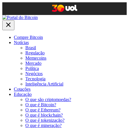
Compre Bitcoin
Notícias
Brasil
Regulação
Memecoins
Mercado
Política
Negócios
Tecnologia
Inteligência Artificial
Cotações
Educação
O que são criptomoedas?
O que é Bitcoin?
O que é Ethereum?
O que é blockchain?
O que é tokenização?
O que é mineração?