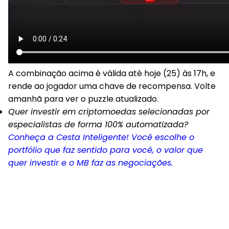
A combinação acima é válida até hoje (25) às 17h, e
rende ao jogador uma chave de recompensa. Volte
amanhã para ver o puzzle atualizado.
Quer investir em criptomoedas selecionadas por
especialistas de forma 100% automatizada?
Conheça a Cesta Inteligente! Você escolhe o
portfólio que faz sentido para você, o valor que
quer investir e o MB faz as negociações.