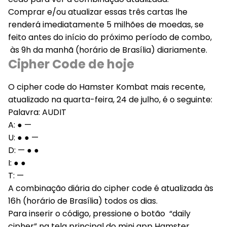
Comprar e/ou atualizar essas três cartas lhe
renderá imediatamente 5 milhões de moedas, se
feito antes do início do próximo período de combo,
às 9h da manhã (horário de Brasília) diariamente.
Cipher Code de hoje
O cipher code do Hamster Kombat mais recente,
atualizado na quarta-feira, 24 de julho, é o seguinte:
Palavra: AUDIT
A: ● —
U: ● ● —
D: — ● ●
I: ● ●
T: —
A combinação diária do cipher code é atualizada às
16h (horário de Brasília) todos os dias.
Para inserir o código, pressione o botão “daily
cipher” na tela principal do mini app Hamster