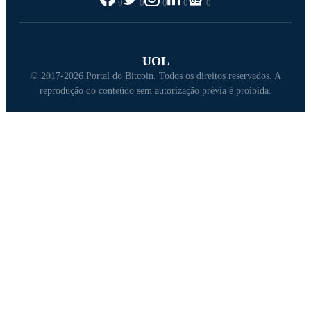
0
0
0
0
0
UOL
© 2017-2026 Portal do Bitcoin. Todos os direitos reservados. A
reprodução do conteúdo sem autorização prévia é proibida.