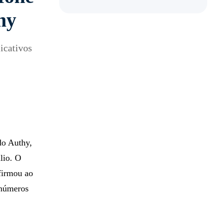
hy
icativos
do Authy,
lio. O
firmou ao
 números