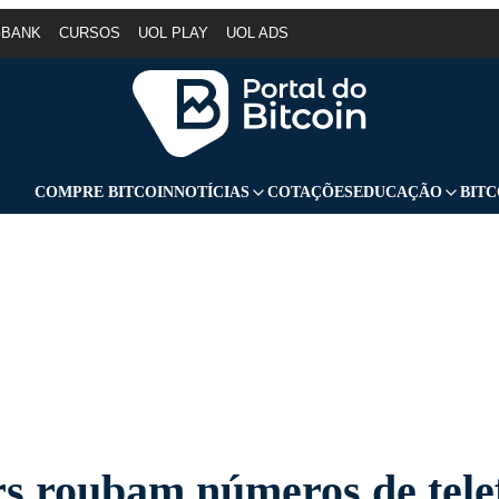
GBANK
CURSOS
UOL PLAY
UOL ADS
COMPRE BITCOIN
NOTÍCIAS
COTAÇÕES
EDUCAÇÃO
BITC
s roubam números de tele