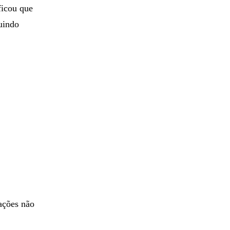
ficou que
luindo
ações não