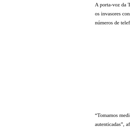
A porta-voz da T
os invasores con
números de tele
“Tomamos medida
autenticadas”, 