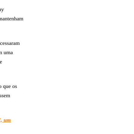
hy
e mantenham
acessaram
am uma
e
o que os
assem
”, um