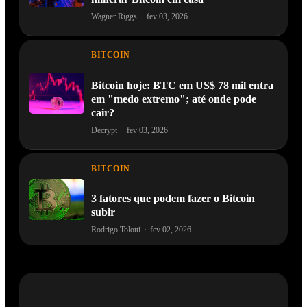
Wagner Riggs
·
fev 03, 2026
BITCOIN
Bitcoin hoje: BTC em US$ 78 mil entra
em "medo extremo"; até onde pode
cair?
Decrypt
·
fev 03, 2026
BITCOIN
3 fatores que podem fazer o Bitcoin
subir
Rodrigo Tolotti
·
fev 02, 2026