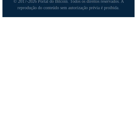
© 2017-2026 Portal do Bitcoin. Todos os direitos reservados. A
reprodução do conteúdo sem autorização prévia é proibida.