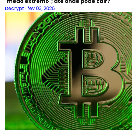
"medo extremo"; até onde pode cair?
Decrypt
·
fev 03, 2026