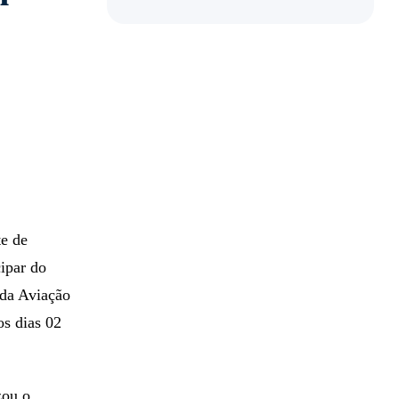
te de
ipar do
 da Aviação
os dias 02
zou o