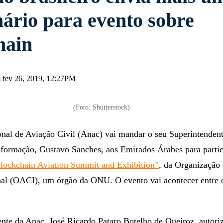
nário para evento sobre
hain
 fev 26, 2019, 12:27PM
(Foto: Shutterstock)
nal de Aviação Civil (Anac) vai mandar o seu Superintenden
nformação, Gustavo Sanches, aos Emirados Árabes para partic
ockchain Aviation Summit and Exhibition”
, da Organização
onal (OACI), um órgão da ONU. O evento vai acontecer entre 
ente da Anac, José Ricardo Pataro Botelho de Queiroz, autori