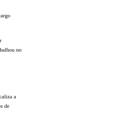
cargo
r
abalhou no
caliza a
os de