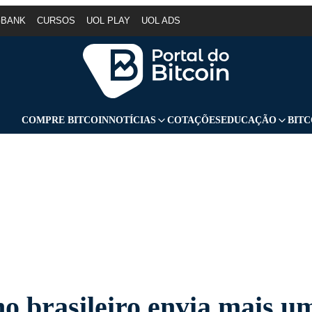
GBANK
CURSOS
UOL PLAY
UOL ADS
COMPRE BITCOIN
NOTÍCIAS
COTAÇÕES
EDUCAÇÃO
BITC
o brasileiro envia mais u