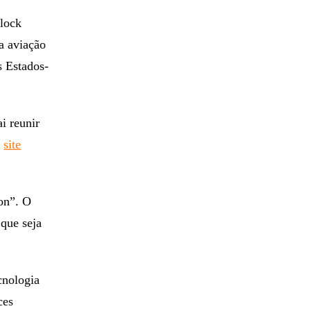
nlock
na aviação
s Estados-
i reunir
o
site
on”. O
que seja
cnologia
ces