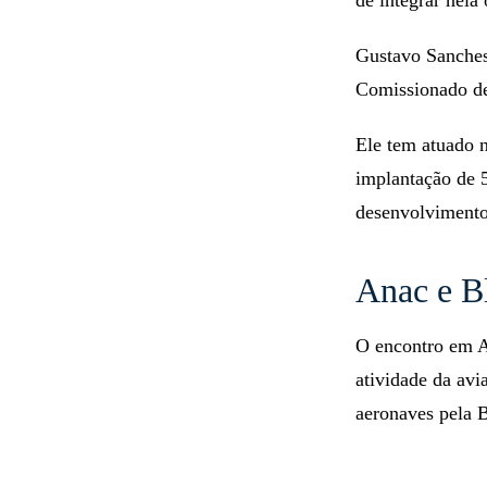
de integrar nela
Gustavo Sanche
Comissionado d
Ele tem atuado n
implantação de 5
desenvolvimento
Anac e B
O encontro em Ab
atividade da avi
aeronaves pela 