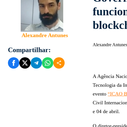
funcio
blockc
Alexandre Antunes
Alexandre Antunes
Compartilhar:
A Agência Nacio
Tecnologia da I
evento
“ICAO Bl
Civil Internaci
e 04 de abril.
O diretor-presid