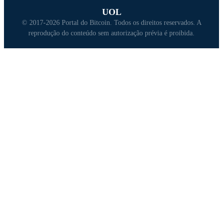
UOL
© 2017-2026 Portal do Bitcoin. Todos os direitos reservados. A
reprodução do conteúdo sem autorização prévia é proibida.