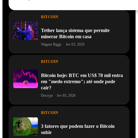
BITCOIN
Tether lança sistema que permite
minerar Bitcoin em casa
Wagner Riggs
·
fev 03, 2026
BITCOIN
Bitcoin hoje: BTC em US$ 78 mil entra
em "medo extremo"; até onde pode
cair?
Decrypt
·
fev 03, 2026
BITCOIN
3 fatores que podem fazer o Bitcoin
subir