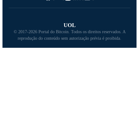
UOL
© 2017-2026 Portal do Bitcoin. Todos os direitos reservados. A
reprodução do conteúdo sem autorização prévia é proibida.