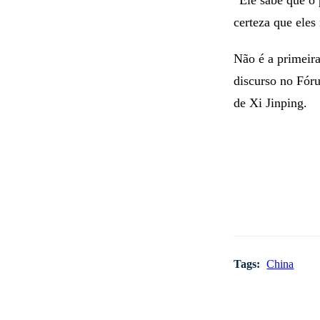
“Ele sabe que o 
certeza que eles
Não é a primeir
discurso no Fór
de Xi Jinping.
Tags:
China