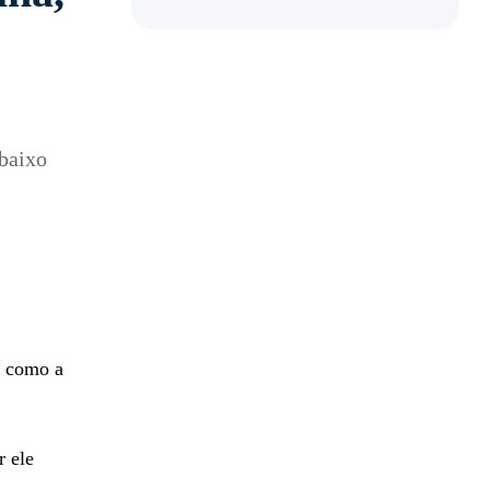
abaixo
, como a
r ele