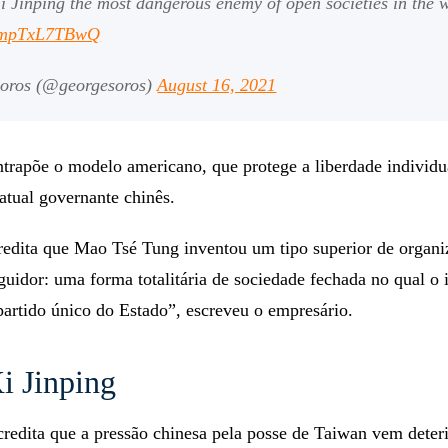
Xi Jinping the most dangerous enemy of open societies in the 
co/mpTxL7TBwQ
oros (@georgesoros)
August 16, 2021
ntrapõe o modelo americano, que protege a liberdade individu
atual governante chinês.
redita que Mao Tsé Tung inventou um tipo superior de organi
guidor: uma forma totalitária de sociedade fechada no qual o 
artido único do Estado”, escreveu o empresário.
i Jinping
redita que a pressão chinesa pela posse de Taiwan vem deter