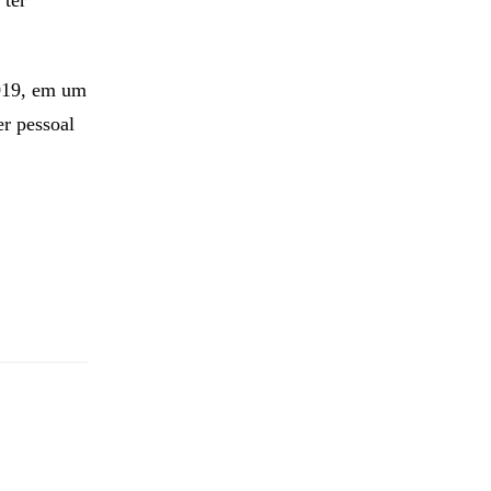
 ter
2019, em um
er pessoal