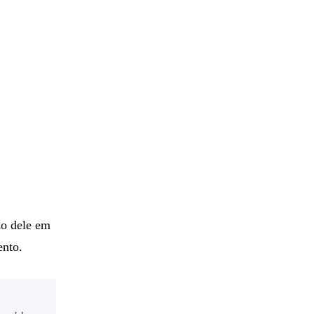
xo dele em
ento.