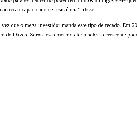
plano para se manter no poder tem muitos inimigos e ele quer
 não terão capacidade de resistência”, disse.
a vez que o mega investidor manda este tipo de recado. Em 
um de Davos, Soros fez o mesmo alerta sobre o crescente pod