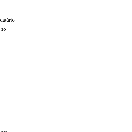
datário
 no