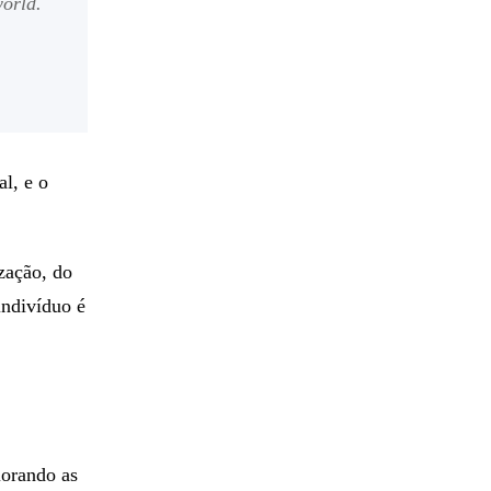
world.
al, e o
zação, do
indivíduo é
iorando as