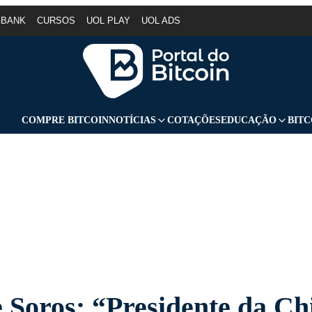
GBANK
CURSOS
UOL PLAY
UOL ADS
COMPRE BITCOIN
NOTÍCIAS
COTAÇÕES
EDUCAÇÃO
BITC
 Soros: “Presidente da Ch