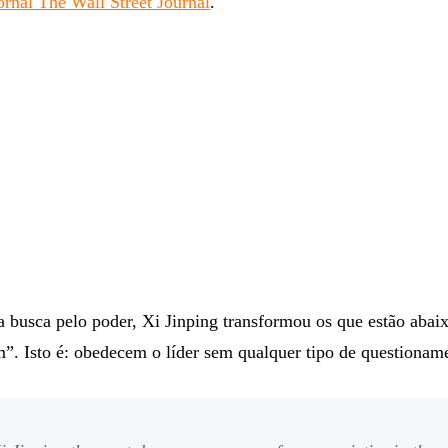
ornal The Wall Street Journal
.
a busca pelo poder, Xi Jinping transformou os que estão abai
m”. Isto é: obedecem o líder sem qualquer tipo de questionam