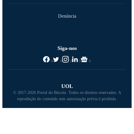
Denúncia
Siga-nos
0
0
0
0
0
UOL
© 2017-2026 Portal do Bitcoin. Todos os direitos reservados. A
reprodução do conteúdo sem autorização prévia é proibida.