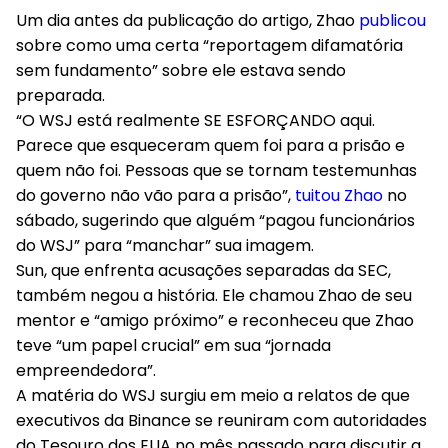
Um dia antes da publicação do artigo, Zhao
publicou
sobre como uma certa “reportagem difamatória
sem fundamento” sobre ele estava sendo
preparada.
“O WSJ está realmente SE ESFORÇANDO aqui.
Parece que esqueceram quem foi para a prisão e
quem não foi. Pessoas que se tornam testemunhas
do governo não vão para a prisão”,
tuitou Zhao
no
sábado, sugerindo que alguém “pagou funcionários
do WSJ” para “manchar” sua imagem.
Sun, que enfrenta acusações separadas da SEC,
também negou a história. Ele chamou Zhao de seu
mentor e “amigo próximo” e reconheceu que Zhao
teve “um papel crucial” em sua “jornada
empreendedora”.
A matéria do WSJ surgiu em meio a relatos de que
executivos da Binance se reuniram com autoridades
do Tesouro dos EUA no mês passado para discutir a