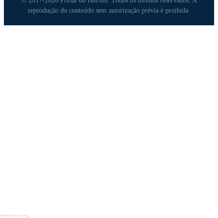
© 2017-2026 Portal do Bitcoin. Todos os direitos reservados. A
reprodução do conteúdo sem autorização prévia é proibida.