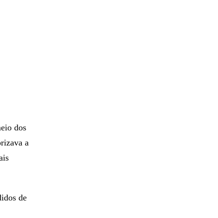
eio dos
orizava a
ais
idos de