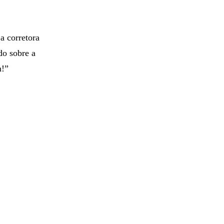
a corretora
do sobre a
m!”