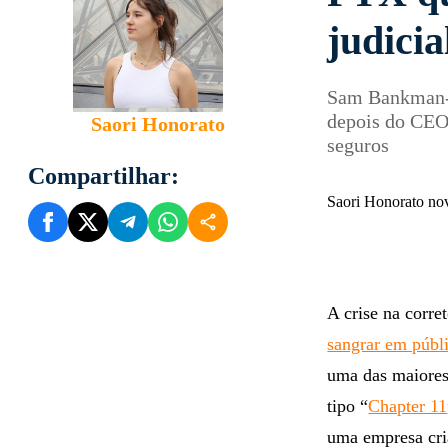
judici
Sam Bankman-F
depois do CEO
Saori Honorato
seguros
Compartilhar:
Saori Honorato no
A crise na corre
sangrar em públ
uma das maiores
tipo “
Chapter 11
uma empresa cria