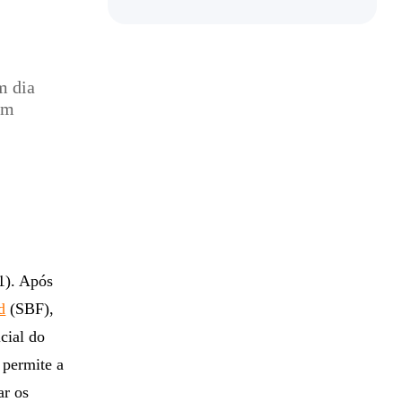
m dia
am
1). Após
d
(SBF),
cial do
 permite a
ar os