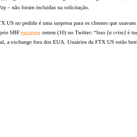
y – não foram incluídas na solicitação.
TX US no pedido é uma surpresa para os clientes que usavam 
óprio SBF
escreveu
ontem (10) no Twitter: “Isso
[a crise]
é tu
al, a exchange fora dos EUA. Usuários da FTX US estão be