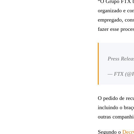
“O Grupo FTX te
organizado e co
empregado, cons
fazer esse proce
Press Rele
— FTX (@F
O pedido de rec
incluindo o br
outras companhi
Segundo o
Decr