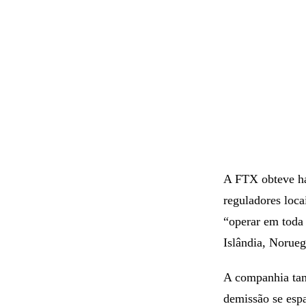
A FTX obteve h
reguladores loca
“operar em toda
Islândia, Norueg
A companhia t
demissão se espa