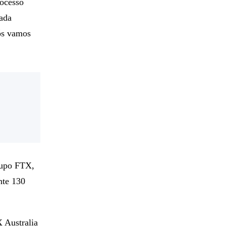
rocesso
cada
ós vamos
rupo FTX,
nte 130
 Australia