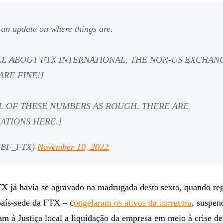
s an update on where things are.
ALL ABOUT FTX INTERNATIONAL, THE NON-US EXCHAN
ARE FINE!]
LL OF THESE NUMBERS AS ROUGH. THERE ARE
ATIONS HERE.]
SBF_FTX)
November 10, 2022
TX já havia se agravado na madrugada desta sexta, quando re
aís-sede da FTX – c
ongelaram os ativos da corretora
, suspen
ram à Justiça local a liquidação da empresa em meio à crise de