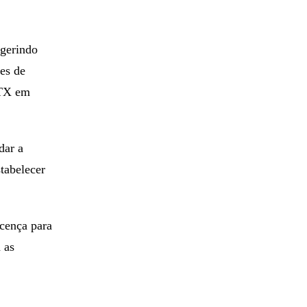
ugerindo
es de
FTX em
dar a
tabelecer
icença para
 as