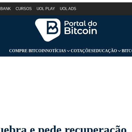
GBANK
CURSOS
UOL PLAY
UOL ADS
COMPRE BITCOIN
NOTÍCIAS
COTAÇÕES
EDUCAÇÃO
BITC
ebra e pede recuperação