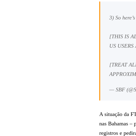
3) So here’
[THIS IS 
US USERS 
[TREAT A
APPROXIM
— SBF (@
A situação da F
nas Bahamas – p
registros e pedi