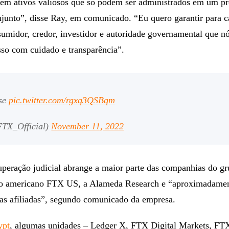
m ativos valiosos que só podem ser administrados em um p
njunto”, disse Ray, em comunicado. “Eu quero garantir para 
umidor, credor, investidor e autoridade governamental que n
sso com cuidado e transparência”.
ase
pic.twitter.com/rgxq3QSBqm
TX_Official)
November 11, 2022
uperação judicial abrange a maior parte das companhias do g
aço americano FTX US, a Alameda Research e “aproximadame
as afiliadas”, segundo comunicado da empresa.
ypt
, algumas unidades – Ledger X, FTX Digital Markets, FTX