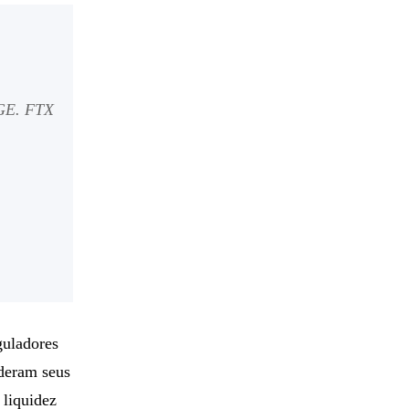
GE. FTX
guladores
deram seus
 liquidez