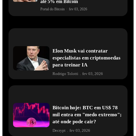
até 5% em Bitcoin
Portal do Bitcoin
·
fev 03, 2026
Elon Musk vai contratar
especialistas em criptomoedas
para treinar IA
Rodrigo Tolotti
.
fev 03, 2026
Bitcoin hoje: BTC em US$ 78
mil entra em "medo extremo";
até onde pode cair?
Decrypt
.
fev 03, 2026