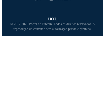
UOL
© 2017-2026 Portal do Bitcoin. Todos os direitos reservados. A
reprodução do conteúdo sem autorização prévia é proibida.