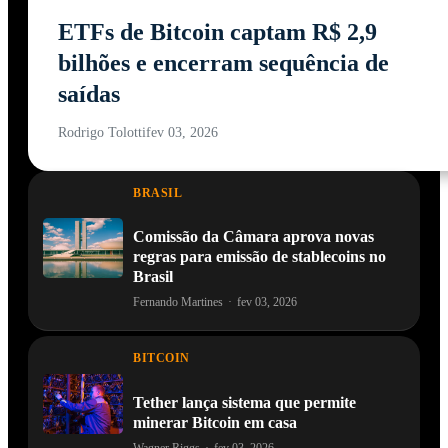
ETFs de Bitcoin captam R$ 2,9
bilhões e encerram sequência de
saídas
Rodrigo Tolotti
fev 03, 2026
BRASIL
Comissão da Câmara aprova novas
regras para emissão de stablecoins no
Brasil
Fernando Martines
·
fev 03, 2026
BITCOIN
Tether lança sistema que permite
minerar Bitcoin em casa
Wagner Riggs
·
fev 03, 2026