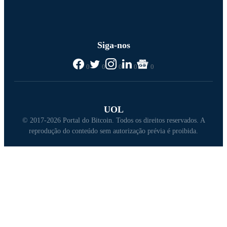
Siga-nos
0
0
0
0
0
UOL
© 2017-2026 Portal do Bitcoin. Todos os direitos reservados. A
reprodução do conteúdo sem autorização prévia é proibida.