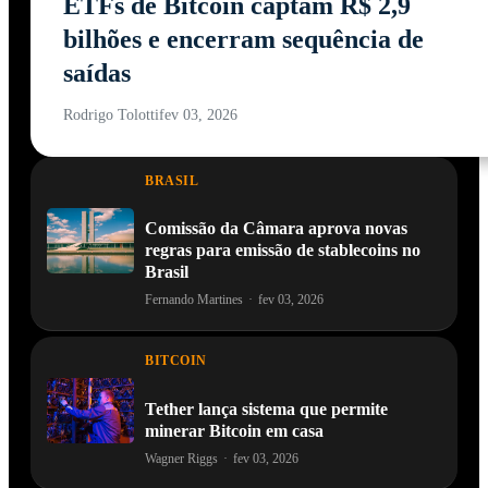
ETFs de Bitcoin captam R$ 2,9
bilhões e encerram sequência de
saídas
Rodrigo Tolotti
fev 03, 2026
BRASIL
Comissão da Câmara aprova novas
regras para emissão de stablecoins no
Brasil
Fernando Martines
·
fev 03, 2026
BITCOIN
Tether lança sistema que permite
minerar Bitcoin em casa
Wagner Riggs
·
fev 03, 2026