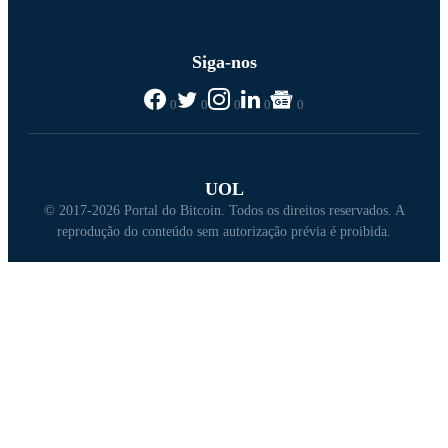
Siga-nos
0
0
0
0
0
UOL
© 2017-2026 Portal do Bitcoin. Todos os direitos reservados. A
reprodução do conteúdo sem autorização prévia é proibida.