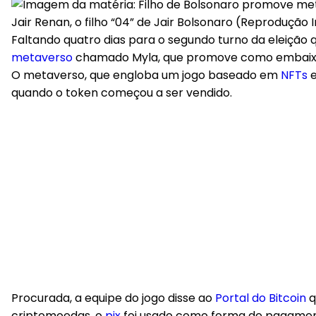
Jair Renan, o filho “04” de Jair Bolsonaro (Reprodução
Faltando quatro dias para o segundo turno da eleição qu
metaverso
chamado Myla, que promove como embaixador
O metaverso, que engloba um jogo baseado em
NFTs
e
quando o token começou a ser vendido.
Procurada, a equipe do jogo disse ao
Portal do Bitcoin
q
criptomoedas, o
pix
foi usado como forma de pagamen