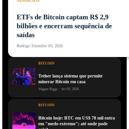
NEGÓCIOS
ETFs de Bitcoin captam R$ 2,9
bilhões e encerram sequência de
saídas
Rodrigo Tolotti
fev 03, 2026
BITCOIN
Tether lança sistema que permite
minerar Bitcoin em casa
Wagner Riggs
·
fev 03, 2026
BITCOIN
Bitcoin hoje: BTC em US$ 78 mil entra
em "medo extremo"; até onde pode