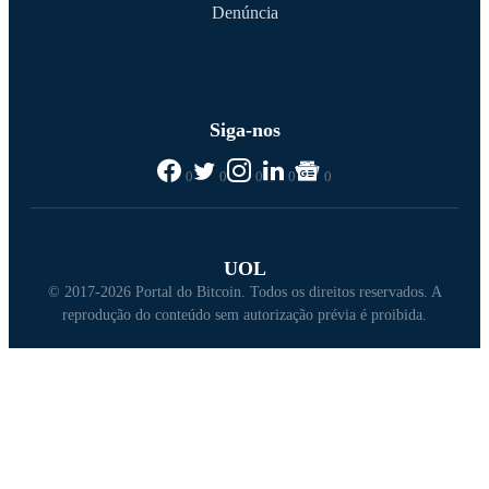
Denúncia
Siga-nos
0
0
0
0
0
UOL
© 2017-2026 Portal do Bitcoin. Todos os direitos reservados. A
reprodução do conteúdo sem autorização prévia é proibida.