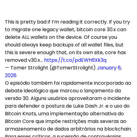
This is pretty bad if I’m reading it correctly. If you try
to migrate one legacy wallet, bitcoin core 30.x can
delete ALL wallets on the device. Of course you
should always keep backups of all wallet files, but
this is severe enough that, on its own site, core has
removed v30.x…
https://t.co/pdEWh6Xk3q
— Tomer Strolight (@TomerStrolight)
January 6,
2026
O episódio também foi rapidamente incorporado ao
debate ideológico que marcou o lançamento da
versão 30. Alguns usuários aproveitaram o incidente
para defender a postura de Luke Dash Jr. e o uso do
Bitcoin Knots, uma implementação alternativa do
Bitcoin Core que impõe restrições mais severas ao
armazenamento de dados arbitrários na blockchain.
Para esses críticos, a sucessão de controvérsias