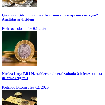
Queda do Bitcoin pode ser bear market ou apenas correção?
Analistas se dividem
Rodrigo Tolotti
.
fev 02, 2026
Núclea lança BRLN, stablecoin de real voltada à infraestrutura
de ativos digitais
Portal do Bitcoin
.
fev 02, 2026