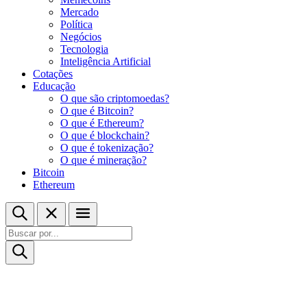
Mercado
Política
Negócios
Tecnologia
Inteligência Artificial
Cotações
Educação
O que são criptomoedas?
O que é Bitcoin?
O que é Ethereum?
O que é blockchain?
O que é tokenização?
O que é mineração?
Bitcoin
Ethereum