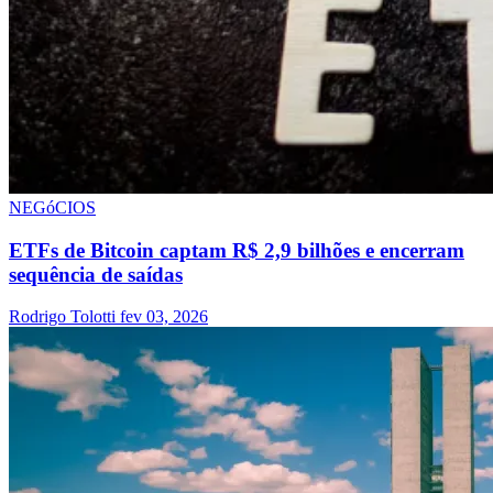
NEGóCIOS
ETFs de Bitcoin captam R$ 2,9 bilhões e encerram
sequência de saídas
Rodrigo Tolotti
fev 03, 2026