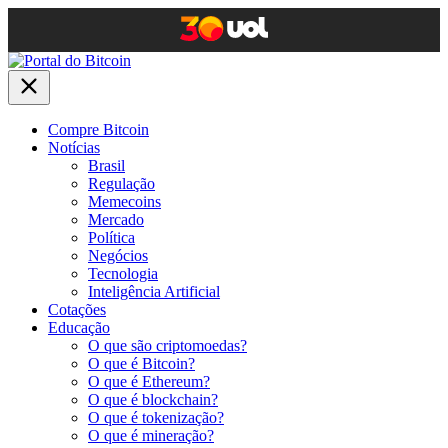
Compre Bitcoin
Notícias
Brasil
Regulação
Memecoins
Mercado
Política
Negócios
Tecnologia
Inteligência Artificial
Cotações
Educação
O que são criptomoedas?
O que é Bitcoin?
O que é Ethereum?
O que é blockchain?
O que é tokenização?
O que é mineração?