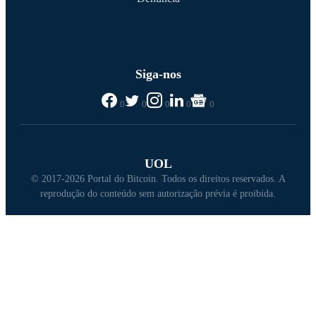
Siga-nos
0
0
0
0
0
UOL
© 2017-2026 Portal do Bitcoin. Todos os direitos reservados. A
reprodução do conteúdo sem autorização prévia é proibida.