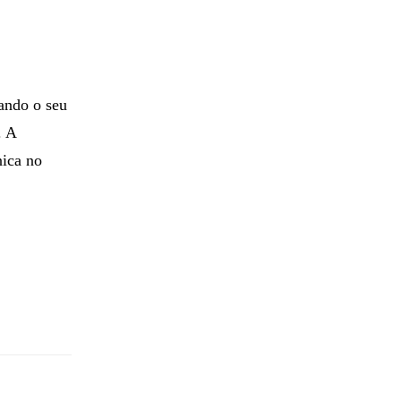
ando o seu
. A
nica no