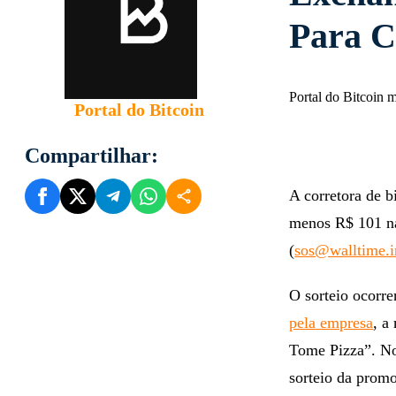
Para C
Portal do Bitcoin
Portal do Bitcoin
Compartilhar:
A corretora de b
menos R$ 101 na
(
sos@walltime.i
O sorteio ocorr
pela empresa
, a
Tome Pizza​”. No
sorteio da prom