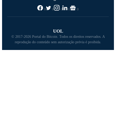
0
0
0
0
0
UOL
© 2017-2026 Portal do Bitcoin. Todos os direitos reservados. A
reprodução do conteúdo sem autorização prévia é proibida.