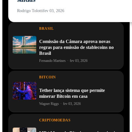
Rodrigo Tolotti
fev 03, 2026
BRASIL
Comissão da Câmara aprova novas
regras para emissão de stablecoins no
Brasil
Fernando Martines
·
fev 03, 2026
BITCOIN
Tether lança sistema que permite
minerar Bitcoin em casa
Wagner Riggs
·
fev 03, 2026
CRIPTOMOEDAS