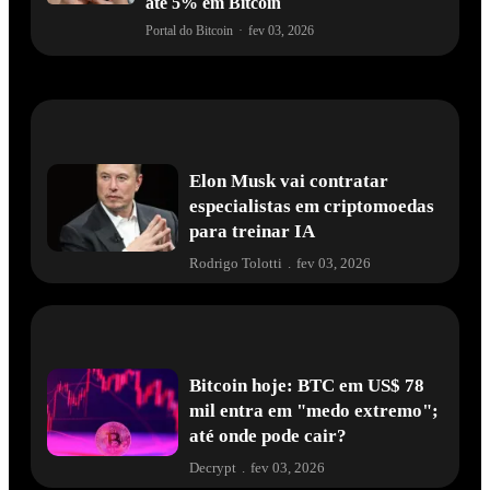
até 5% em Bitcoin
Portal do Bitcoin
·
fev 03, 2026
Elon Musk vai contratar
especialistas em criptomoedas
para treinar IA
Rodrigo Tolotti
.
fev 03, 2026
Bitcoin hoje: BTC em US$ 78
mil entra em "medo extremo";
até onde pode cair?
Decrypt
.
fev 03, 2026