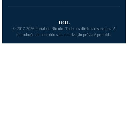
UOL
© 2017-2026 Portal do Bitcoin. Todos os direitos reservados. A
reprodução do conteúdo sem autorização prévia é proibida.