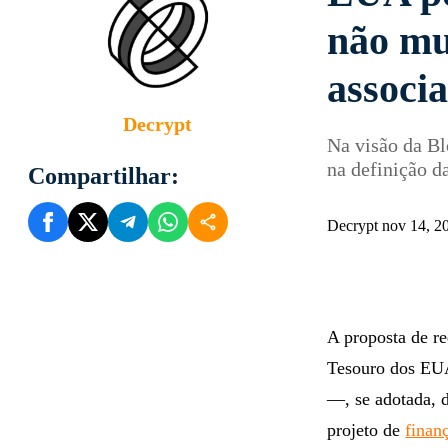
não mu
associa
Decrypt
Na visão da B
na definição d
Compartilhar:
Decrypt nov 14, 2
A proposta de r
Tesouro dos EUA
—, se adotada, d
projeto de
finan