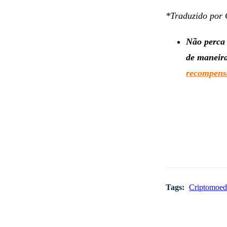
*Traduzido por 
Não perca 
de maneira
recompensa
Tags:
Criptomoed