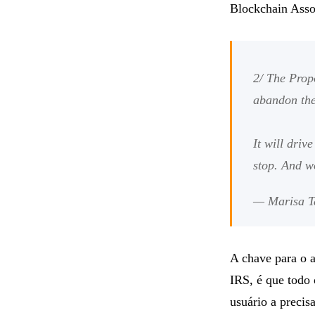
Blockchain Assoc
2/ The Prop
abandon the
It will driv
stop. And w
— Marisa 
A chave para o 
IRS, é que todo 
usuário a precis