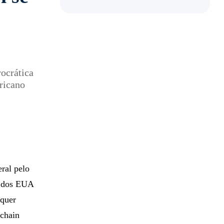
ocrática
ericano
ral pelo
l dos EUA
lquer
kchain