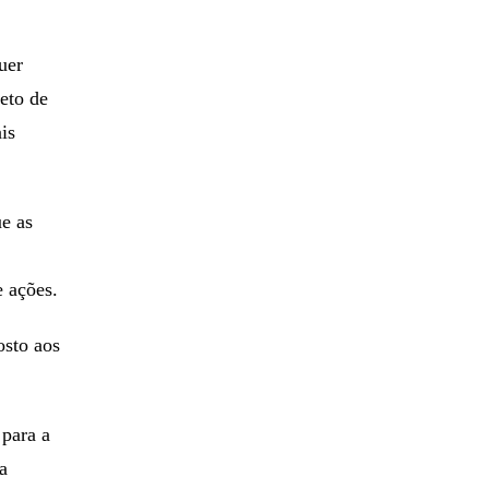
uer
eto de
ais
ue as
e ações.
osto aos
 para a
a