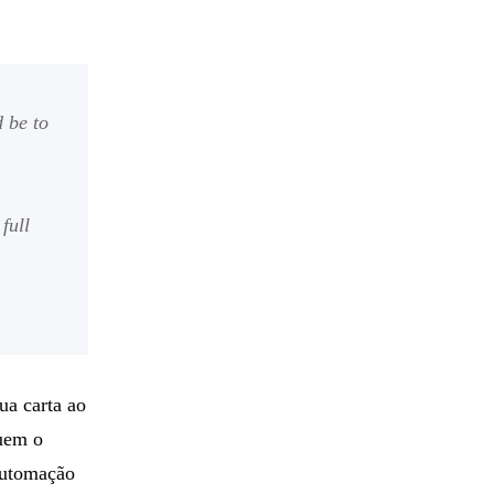
 be to
full
ua carta ao
guem o
utomação