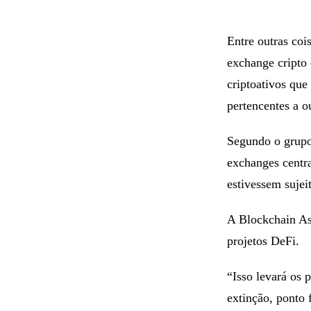
Entre outras coi
exchange cripto 
criptoativos que 
pertencentes a o
Segundo o grupo,
exchanges centra
estivessem sujei
A Blockchain As
projetos DeFi.
“Isso levará os 
extinção, ponto 