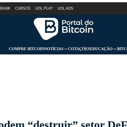
GBANK
CURSOS
UOL PLAY
UOL ADS
COMPRE BITCOIN
NOTÍCIAS
COTAÇÕES
EDUCAÇÃO
BITC
dem “destruir” setor DeF