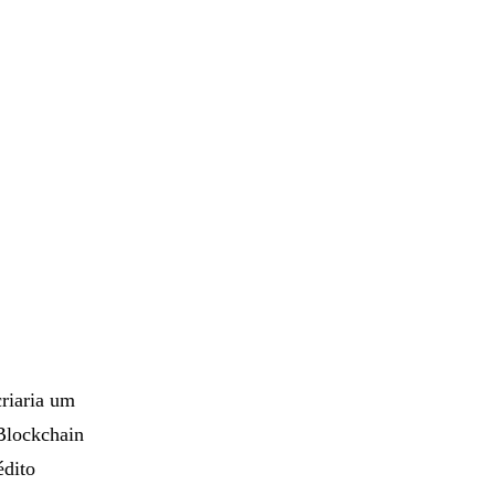
criaria um
 Blockchain
édito