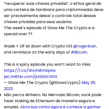
“recuperar suas chaves privadas”, o ethos geral de
uma carteira de hardware para criptomoedas deve
ser precisamente deixar o controle total dessas
chaves privadas para seus usuários.
This week’s episode of Show Me The Crypto is a
special one! ??
Wade + Ulf sit down with Crypto OG
@rogerkver
,
and reminisce on the early days of
#Bitcoin
.
This is a spicy episode you won’t want to miss:
https://t.co/WomIRmSpGx
pic.twitter.com/jLAbb1cXD4
— Show Me The Crypto (@ShowCrypto)
May 29,
2023
Não perca dinheiro. No Mercado Bitcoin, você pode
fazer staking de Ethereum de maneira segura e
simples.
Abra sua conta agora e comece a ganhar