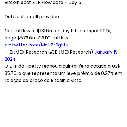
Bitcoin Spot ETF Flow data – Day 5
Data out for all providers
Net outflow of $131.6m on day 5 for all spot ETFs,
large $579.6m GBTC outflow
pic.twitter.com/McHZrRghtu
— BitMEX Research (@BitMEXResearch)
January 19,
2024
O ETF da Fidelity fechou a quinta-feira cotado a US$
35,76, o que representa um leve prêmio de 0,27% em
relação ao preço do Bitcoin à vista.