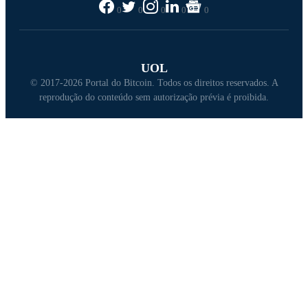
0
0
0
0
0
UOL
© 2017-2026 Portal do Bitcoin. Todos os direitos reservados. A
reprodução do conteúdo sem autorização prévia é proibida.