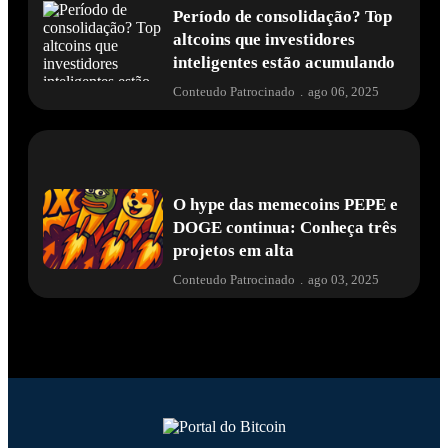
Período de consolidação? Top
altcoins que investidores
inteligentes estão acumulando
Conteudo Patrocinado
.
ago 06, 2025
O hype das memecoins PEPE e
DOGE continua: Conheça três
projetos em alta
Conteudo Patrocinado
.
ago 03, 2025