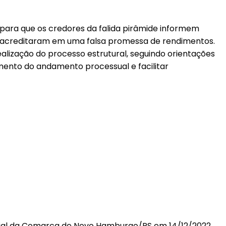
e para que os credores da falida pirâmide informem
acreditaram em uma falsa promessa de rendimentos.
alização do processo estrutural, seguindo orientações
hamento do andamento processual e facilitar
sarial da Comarca de Novo Hamburgo/RS em 14/12/2022.