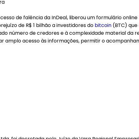
cesso de falência da InDeal, liberou um formulário onlin
ejuízo de R$ 1 bilhão a investidores do
bitcoin
(BTC) que 
vado número de credores e à complexidade material da re
sibilitar amplo acesso às informações, permitir o acompan
s Ltda. foi decretada pelo Juízo da Vara Regional Empre