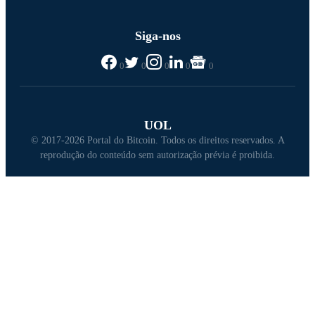
Siga-nos
0
0
0
0
0
UOL
© 2017-2026 Portal do Bitcoin. Todos os direitos reservados. A
reprodução do conteúdo sem autorização prévia é proibida.