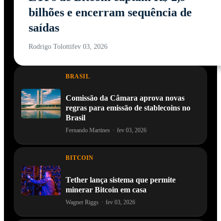
bilhões e encerram sequência de
saídas
Rodrigo Tolotti
fev 03, 2026
BRASIL
Comissão da Câmara aprova novas
regras para emissão de stablecoins no
Brasil
Fernando Martines
·
fev 03, 2026
BITCOIN
Tether lança sistema que permite
minerar Bitcoin em casa
Wagner Riggs
·
fev 03, 2026