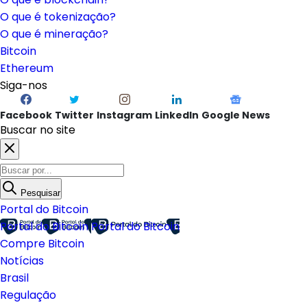
O que é Ethereum?
O que é blockchain?
O que é tokenização?
O que é mineração?
Bitcoin
Ethereum
Siga-nos
Facebook
Twitter
Instagram
LinkedIn
Google News
Buscar no site
Pesquisar
Portal do Bitcoin
Portal do Bitcoin
Portal do Bitcoin
Compre Bitcoin
Notícias