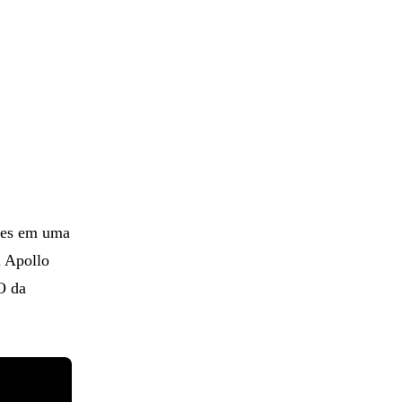
ões em uma
a Apollo
O da