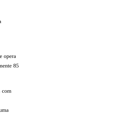
a
e opera
mente 85
os com
 uma