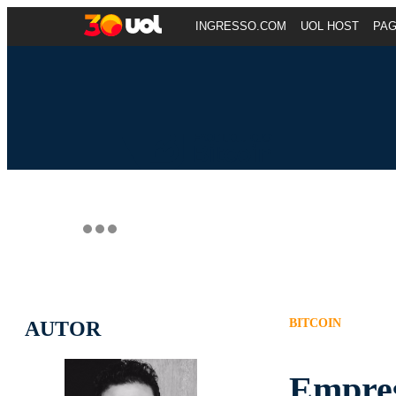
INGRESSO.COM
UOL HOST
PA
BITCOIN
AUTOR
Empres