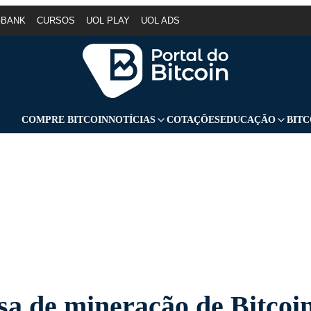
GBANK
CURSOS
UOL PLAY
UOL ADS
COMPRE BITCOIN
NOTÍCIAS
COTAÇÕES
EDUCAÇÃO
BITC
a de mineração de Bitcoi