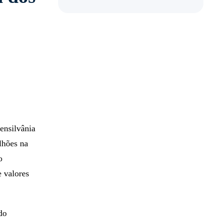
ensilvânia
lhões na
o
e valores
do