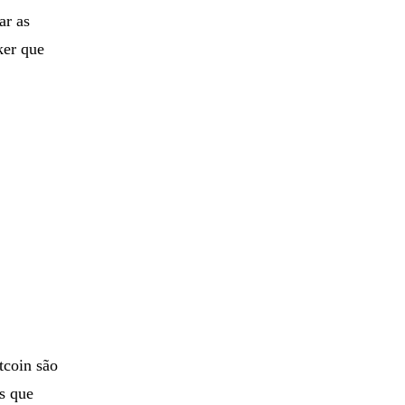
ar as
ker que
tcoin são
os que