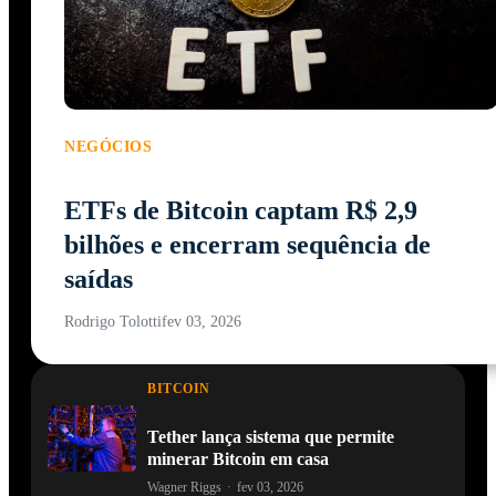
NEGÓCIOS
ETFs de Bitcoin captam R$ 2,9
bilhões e encerram sequência de
saídas
Rodrigo Tolotti
fev 03, 2026
BITCOIN
Tether lança sistema que permite
minerar Bitcoin em casa
Wagner Riggs
·
fev 03, 2026