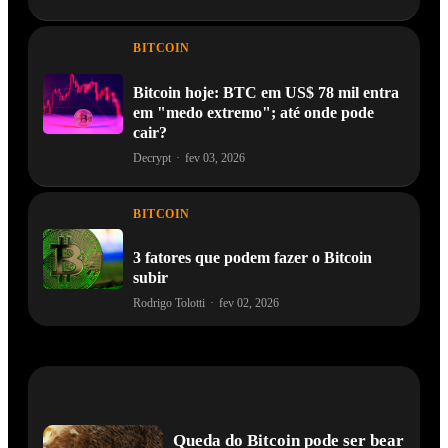
BITCOIN
Bitcoin hoje: BTC em US$ 78 mil entra
em "medo extremo"; até onde pode
cair?
Decrypt
·
fev 03, 2026
BITCOIN
3 fatores que podem fazer o Bitcoin
subir
Rodrigo Tolotti
·
fev 02, 2026
Queda do Bitcoin pode ser bear