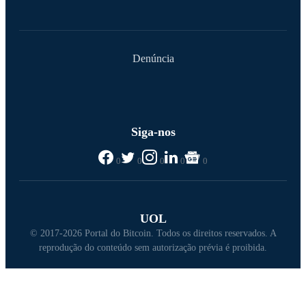
Denúncia
Siga-nos
0
0
0
0
0
UOL
© 2017-2026 Portal do Bitcoin. Todos os direitos reservados. A
reprodução do conteúdo sem autorização prévia é proibida.