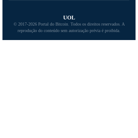
UOL
© 2017-2026 Portal do Bitcoin. Todos os direitos reservados. A
reprodução do conteúdo sem autorização prévia é proibida.