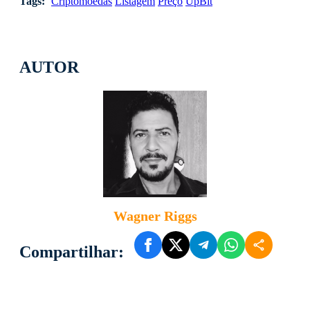
Tags:
Criptomoedas
Listagem
Preço
UpBit
AUTOR
Wagner Riggs
Compartilhar: