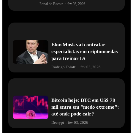
Portal do Bitcoin
·
fev 03, 2026
Elon Musk vai contratar
especialistas em criptomoedas
para treinar IA
Rodrigo Tolotti
.
fev 03, 2026
Bitcoin hoje: BTC em US$ 78
mil entra em "medo extremo";
até onde pode cair?
Decrypt
.
fev 03, 2026