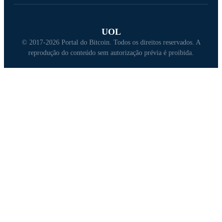
UOL
© 2017-2026 Portal do Bitcoin. Todos os direitos reservados. A
reprodução do conteúdo sem autorização prévia é proibida.