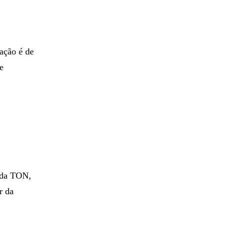
ação é de
e
 da TON,
r da