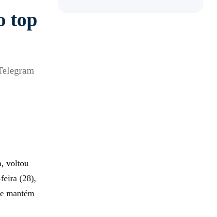
o top
Telegram
, voltou
feira (28),
 se mantém