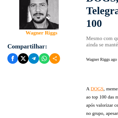
Telegr
100
Wagner Riggs
Mesmo com qu
ainda se manté
Compartilhar:
Wagner Riggs ago
A
DOGS
, memec
ao top 100 das m
após valorizar 
no grupo, apesar