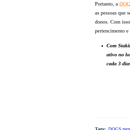
Portanto, a
DOGS
as pessoas que 
donos. Com isso,
pertencimento e 
Com Stakin
ativo no l
cada 3 dia
Tags:
DOGS
mem