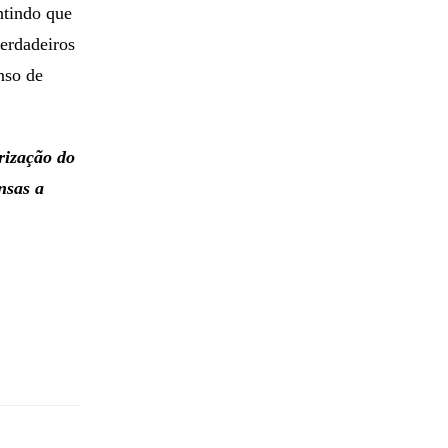
ntindo que
erdadeiros
nso de
rização do
nsas a