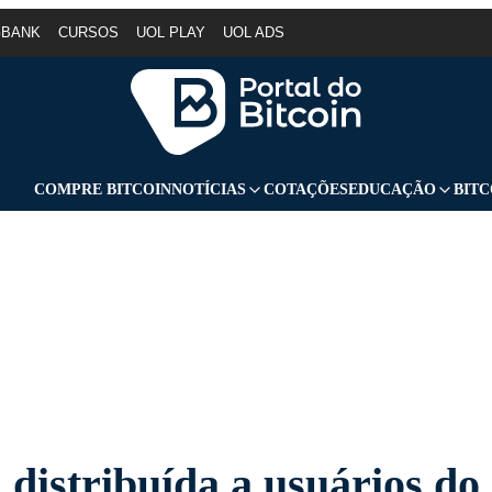
GBANK
CURSOS
UOL PLAY
UOL ADS
COMPRE BITCOIN
NOTÍCIAS
COTAÇÕES
EDUCAÇÃO
BITC
distribuída a usuários do