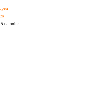
Open
 em
5 na noite