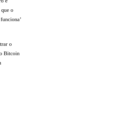
ro e
o que o
‘funciona’
trar o
o Bitcoin
m