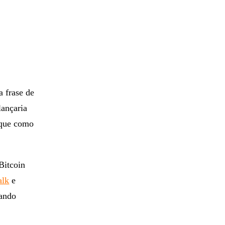
a frase de
lançaria
rque como
Bitcoin
alk
e
hando