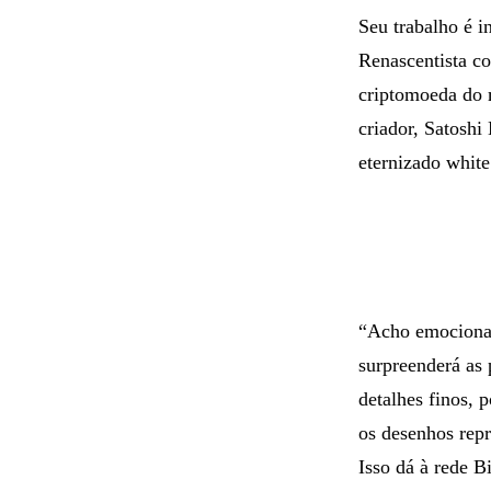
Seu trabalho é i
Renascentista c
criptomoeda do 
criador, Satosh
eternizado white
“Acho emocionant
surpreenderá as 
detalhes finos, 
os desenhos rep
Isso dá à rede B