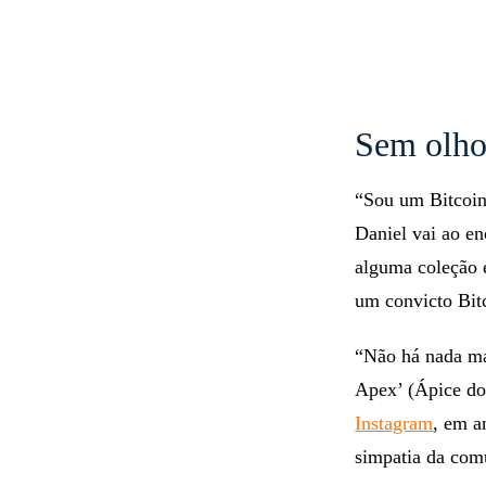
Sem olho
“Sou um Bitcoine
Daniel vai ao en
alguma coleção
um convicto Bitc
“Não há nada ma
Apex’ (Ápice do
Instagram
, em a
simpatia da com