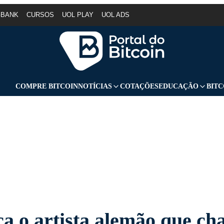
GBANK
CURSOS
UOL PLAY
UOL ADS
COMPRE BITCOIN
NOTÍCIAS
COTAÇÕES
EDUCAÇÃO
BITC
a o artista alemão que c