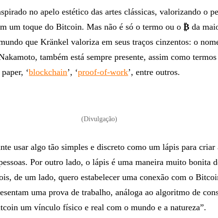
nspirado no apelo estético das artes clássicas, valorizando o p
om um toque do Bitcoin. Mas não é só o termo ou o
₿
da
mai
mundo que Kränkel valoriza em seus traços cinzentos: o nom
i Nakamoto, também está sempre presente, assim como termos
 paper, ‘
blockchain
’, ‘
proof-of-work
’, entre outros.
(Divulgação)
e usar algo tão simples e discreto como um lápis para criar
pessoas. Por outro lado, o lápis é uma maneira muito bonita d
pois, de um lado, quero estabelecer uma conexão com o Bitco
resentam uma prova de trabalho, análoga ao algoritmo de co
itcoin um vínculo físico e real com o mundo e a natureza”.