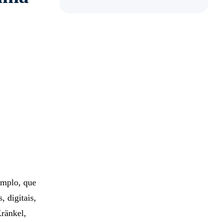
emplo, que
, digitais,
Kränkel,