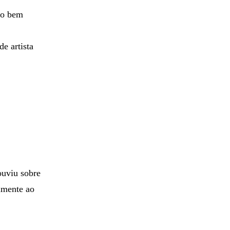
ito bem
de artista
ouviu sobre
lmente ao