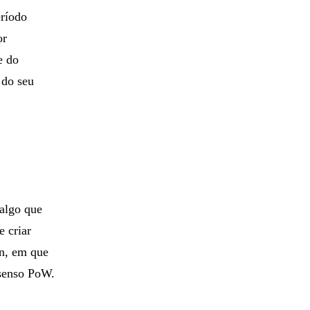
eríodo
or
e do
 do seu
 algo que
e criar
in, em que
nsenso PoW.