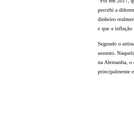
“Foi em 2017, q
percebi a difere
dinheiro realmen
e que a inflação
Segundo o artist
assunto. Naquel
na Alemanha, o 
principalmente 